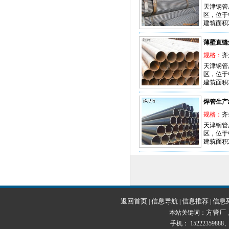
天津钢管
区，位于
建筑面积
薄壁直缝
规格：
齐
天津钢管
区，位于
建筑面积
焊管生产
规格：
齐
天津钢管
区，位于
建筑面积
返回首页
信息导航
信息推荐
信息
|
|
|
方管厂
本站关键词：
手机： 15222359888、1