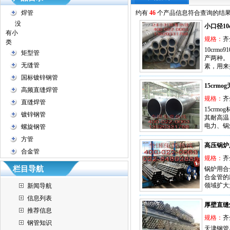
焊管
约有
46
个产品信息符合查询的结
没
小口径10
有小
规格：
齐
类
10cr
矩型管
产两种。
无缝管
素，用来
国标镀锌钢管
15crmo
高频直缝焊管
规格：
齐
直缝焊管
15cr
镀锌钢管
其耐高温
电力、锅
螺旋钢管
方管
高压锅炉
合金管
规格：
齐
栏目导航
锅炉用合
合金管的
领域扩大
新闻导航
信息列表
厚壁直缝
推荐信息
规格：
齐
钢管知识
天津钢管