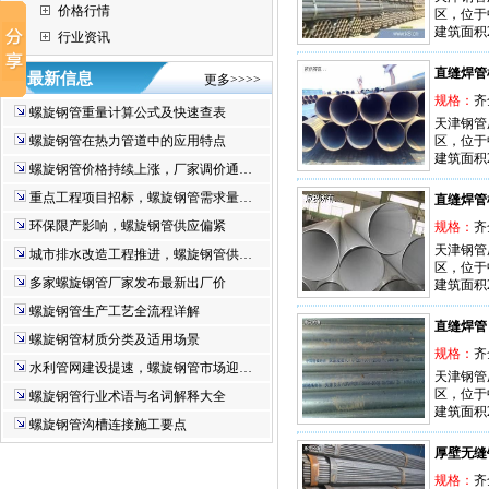
价格行情
区，位于
建筑面积
行业资讯
直缝焊管
最新信息
更多>>>>
规格：
齐
螺旋钢管重量计算公式及快速查表
天津钢管
螺旋钢管在热力管道中的应用特点
区，位于
建筑面积
螺旋钢管价格持续上涨，厂家调价通…
重点工程项目招标，螺旋钢管需求量…
直缝焊管
环保限产影响，螺旋钢管供应偏紧
规格：
齐
天津钢管
城市排水改造工程推进，螺旋钢管供…
区，位于
多家螺旋钢管厂家发布最新出厂价
建筑面积
螺旋钢管生产工艺全流程详解
直缝焊管
螺旋钢管材质分类及适用场景
规格：
齐
水利管网建设提速，螺旋钢管市场迎…
天津钢管
区，位于
螺旋钢管行业术语与名词解释大全
建筑面积
螺旋钢管沟槽连接施工要点
厚壁无缝
规格：
齐